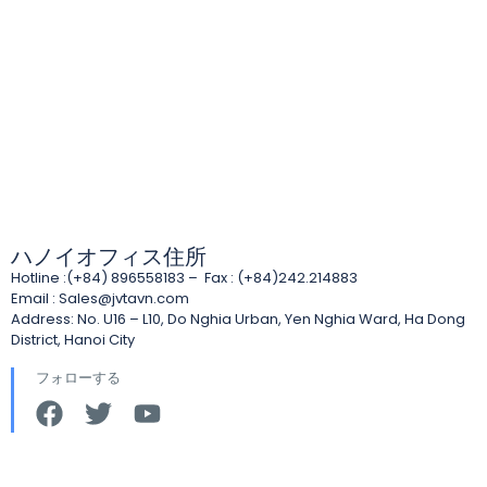
ハノイオフィス住所
Hotline :(+84) 896558183 – Fax : (+84)242.214883
Email :
Sales@jvtavn.com
Address: No. U16 – L10, Do Nghia Urban, Yen Nghia Ward, Ha Dong
District, Hanoi City
フォローする