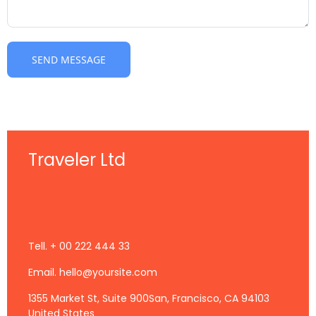
Traveler Ltd
Tell. + 00 222 444 33
Email.
hello@yoursite.com
1355 Market St, Suite 900San, Francisco, CA 94103
United States