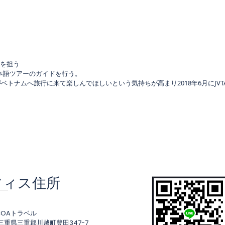
務を担う
日本語ツアーのガイドを行う。
トナムへ旅行に来て楽しんでほしいという気持ちが高まり2018年6月にJVT
フィス住所
COAトラベル
22 三重県三重郡川越町豊田347-7