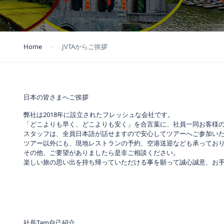
Home
JVTAからご挨拶
日本の皆さまへご挨拶
弊社は2018年に設立されたフレッシュな会社です。
「どこよりも早く、どこよりも安く」を合言葉に、社員一同お客様
スタッフは、全員日本語が話せますので安心してツアーへご参加い
ツアー以外にも、現地レストランの予約、空港送迎なども承ってお
その他、ご要望がありましたら是非ご相談ください。
楽しい旅の思い出を持ち帰っていただける事を願って誠心誠意、お
社長Tam自己紹介