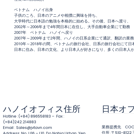
ベトナム ハノイ出身
子供のころ、日本のアニメや相撲に興味を持ち、
大学時代に日本語の勉強を本格的に始める。その後、日本へ渡り、
2002年～2006年まで4年間日本に在住し、大手自動車企業にて勤務
2007年 ベトナム ハノイへ戻り
2007年～2009年まで2年間、ハノイの日系企業にて通訳、翻訳の業
2010年～2018年の間、ベトナムの旅行会社、日系の旅行会社にて
日本に住み、日本の文化、より日本人が好きになり、多くの日本人がベ
ハノイオフィス住所
日本オ
Hotline :(+84) 896558183 – Fax :
(+84)242.214883
業務提携先 CO
Email :
Sales@jvtavn.com
住所 :〒510-81
Address: No. U16 – L10, Do Nghia Urban, Yen