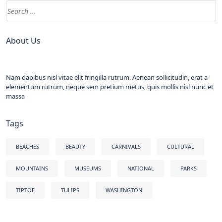
About Us
Nam dapibus nisl vitae elit fringilla rutrum. Aenean sollicitudin, erat a
elementum rutrum, neque sem pretium metus, quis mollis nisl nunc et
massa
Tags
BEACHES
BEAUTY
CARNIVALS
CULTURAL
MOUNTAINS
MUSEUMS
NATIONAL
PARKS
TIPTOE
TULIPS
WASHINGTON