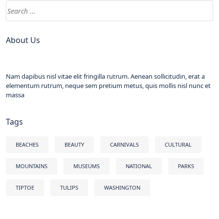
About Us
Nam dapibus nisl vitae elit fringilla rutrum. Aenean sollicitudin, erat a
elementum rutrum, neque sem pretium metus, quis mollis nisl nunc et
massa
Tags
BEACHES
BEAUTY
CARNIVALS
CULTURAL
MOUNTAINS
MUSEUMS
NATIONAL
PARKS
TIPTOE
TULIPS
WASHINGTON