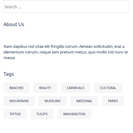
About Us
Nam dapibus nisl vitae elit fringilla rutrum. Aenean sollicitudin, erat a
elementum rutrum, neque sem pretium metus, quis mollis nisl nunc et
massa
Tags
BEACHES
BEAUTY
CARNIVALS
CULTURAL
MOUNTAINS
MUSEUMS
NATIONAL
PARKS
TIPTOE
TULIPS
WASHINGTON