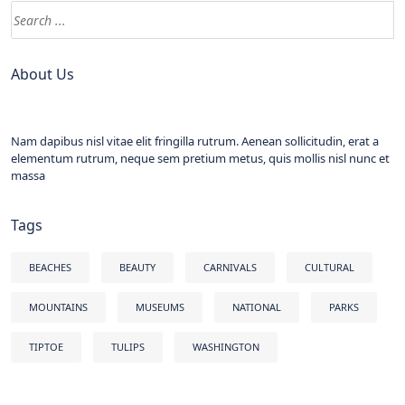
About Us
Nam dapibus nisl vitae elit fringilla rutrum. Aenean sollicitudin, erat a
elementum rutrum, neque sem pretium metus, quis mollis nisl nunc et
massa
Tags
BEACHES
BEAUTY
CARNIVALS
CULTURAL
MOUNTAINS
MUSEUMS
NATIONAL
PARKS
TIPTOE
TULIPS
WASHINGTON